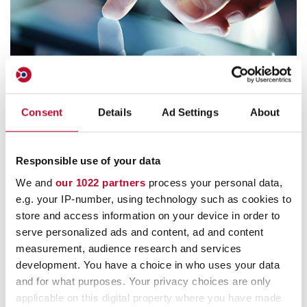
Service clientèle
Consent
Details
Ad Settings
About
info@orfix.fr
Responsible use of your data
0820 22 90 99
We and
our 1022 partners
process your personal data,
e.g. your IP-number, using technology such as cookies to
store and access information on your device in order to
serve personalized ads and content, ad and content
orfix – spécialistes du
measurement, audience research and services
development. You have a choice in who uses your data
traitement du polyéthylène
and for what purposes. Your privacy choices are only
applicable on this digital property where you have made