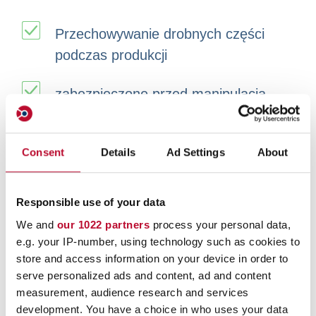
Przechowywanie drobnych części
podczas produkcji
zabezpieczone przed manipulacją
odporny na rozerwanie
Consent
Details
Ad Settings
About
łatwy do opisania
Responsible use of your data
Zamknięcie bezpieczeństwa orfix
We and
our 1022 partners
process your personal data,
e.g. your IP-number, using technology such as cookies to
Indywidualne nadruki na życzenie
store and access information on your device in order to
serve personalized ads and content, ad and content
Różne rozmiary i grubości folii na
measurement, audience research and services
development. You have a choice in who uses your data
życzenie