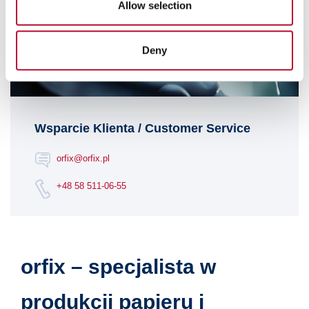
our social media, advertising and analytics partners who
Allow selection
may combine it with other information that you’ve
provided to them or that they’ve collected from your use
Deny
of their services.
Wsparcie Klienta / Customer Service
orfix@orfix.pl
+48 58 511-06-55
orfix – specjalista w
produkcji papieru i