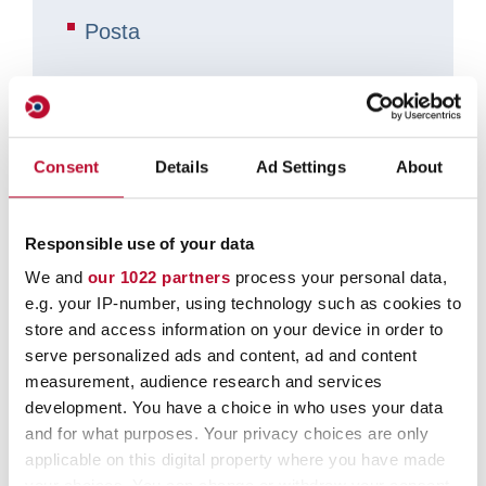
Posta
Negozi B2B
Servizi di spedizione
Consent
Details
Ad Settings
About
Responsible use of your data
We and
our 1022 partners
process your personal data,
e.g. your IP-number, using technology such as cookies to
store and access information on your device in order to
serve personalized ads and content, ad and content
Le borse di sicurezza orfix sono
measurement, audience research and services
soggette a rigorosi test di qualità
development. You have a choice in who uses your data
and for what purposes. Your privacy choices are only
durante il processo di produzione e
applicable on this digital property where you have made
corrispondono agli standard della
your choices. You can change or withdraw your consent