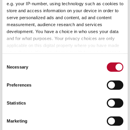
Luftfahrt
e.g. your IP-number, using technology such as cookies to
store and access information on your device in order to
serve personalized ads and content, ad and content
Medizinische Versorgung
measurement, audience research and services
development. You have a choice in who uses your data
Lebensmittelbereich /
and for what purposes. Your privacy choices are only
Rückstellmuster
applicable on this digital property where you have made
your choices. You can change or withdraw your consent
any time from the Cookie Declaration or by clicking on
Consent
the Privacy trigger icon.
Necessary
Selection
orfix Qualität
If you allow, we would also like to:
Preferences
Collect information about your geographical
orfix Safebags unterliegen strengen
location which can be accurate to within several
Qualitätstest während der
meters
Statistics
Identify your device by actively scanning it for
Herstellung.
specific characteristics (fingerprinting)
Marketing
Alle orfix Sicherheitstaschen
Find out more about how your personal data is processed